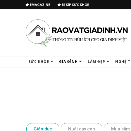
EMAGAZINE
BÍ KÍP SỨC KHOẺ
SỨC KHỎE
GIA ĐÌNH
LÀM ĐẸP
NGHỆ T
Giáo dục
Nuôi dạy con
Mua sắm