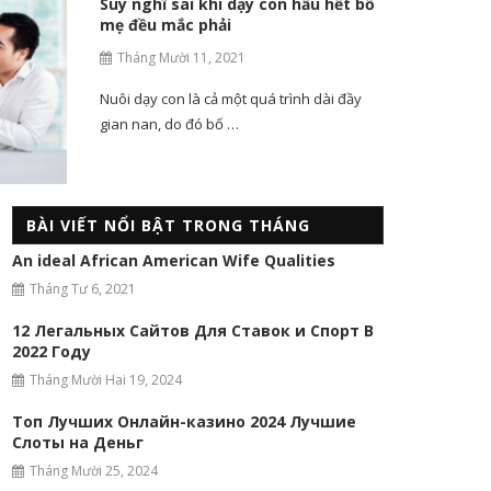
Suy nghĩ sai khi dạy con hầu hết bố
mẹ đều mắc phải
Tháng Mười 11, 2021
Nuôi dạy con là cả một quá trình dài đầy
gian nan, do đó bố …
BÀI VIẾT NỔI BẬT TRONG THÁNG
An ideal African American Wife Qualities
Tháng Tư 6, 2021
12 Легальных Сайтов Для Ставок и Спорт В
2022 Году
Tháng Mười Hai 19, 2024
Топ Лучших Онлайн-казино 2024 Лучшие
Слоты на Деньг
Tháng Mười 25, 2024