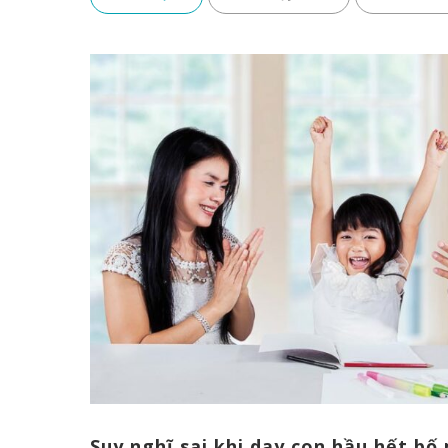
Suy nghĩ sai khi dạy con hầu hết bố