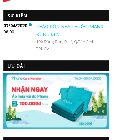
SỰ KIỆN
03/04/2020
CHÀO ĐÓN NHÀ THUỐC PHANO
08:00
ĐỒNG ĐEN
190 Đồng Đen, P.14, Q.Tân Bình,
TPHCM
ƯU ĐÃI