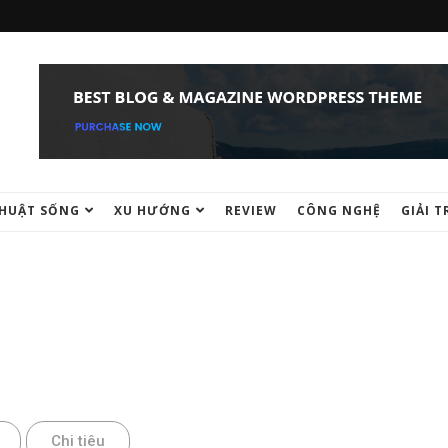
HUẬT SỐNG
XU HƯỚNG
REVIEW
CÔNG NGHỆ
GIẢI T
GIÁO DỤC
Chi tiêu