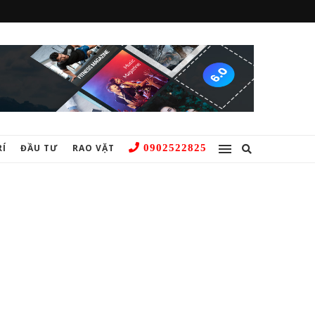
RÍ
ĐẦU TƯ
RAO VẶT
0902522825