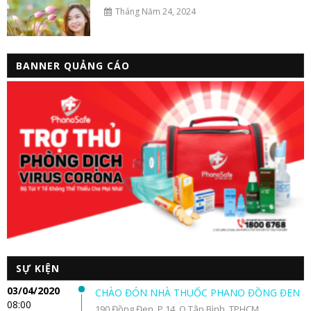
Tháng Năm 24, 2024
BANNER QUẢNG CÁO
SỰ KIỆN
03/04/2020
CHÀO ĐÓN NHÀ THUỐC PHANO ĐỒNG ĐEN
08:00
190 Đồng Đen, P.14, Q.Tân Bình, TPHCM