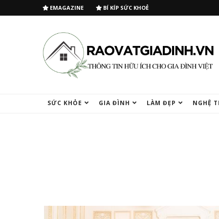
EMAGAZINE
BÍ KÍP SỨC KHOẺ
SỨC KHỎE
GIA ĐÌNH
LÀM ĐẸP
NGHỆ T