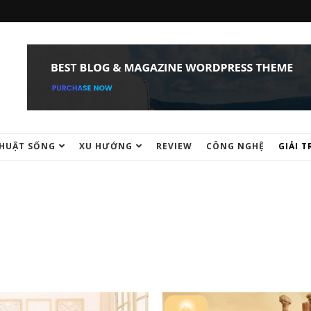
HUẬT SỐNG
XU HƯỚNG
REVIEW
CÔNG NGHỆ
GIẢI T
GIẢI TRÍ