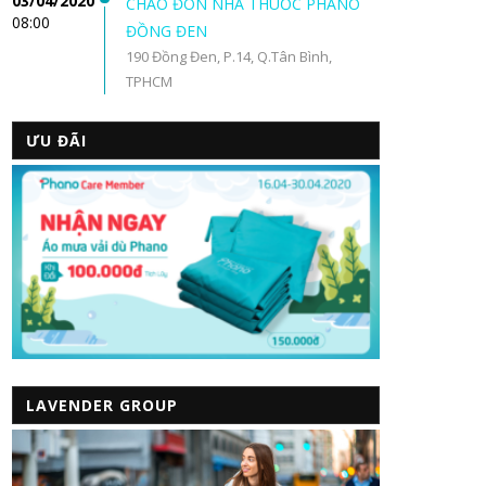
03/04/2020
CHÀO ĐÓN NHÀ THUỐC PHANO
08:00
ĐỒNG ĐEN
190 Đồng Đen, P.14, Q.Tân Bình,
TPHCM
ƯU ĐÃI
LAVENDER GROUP