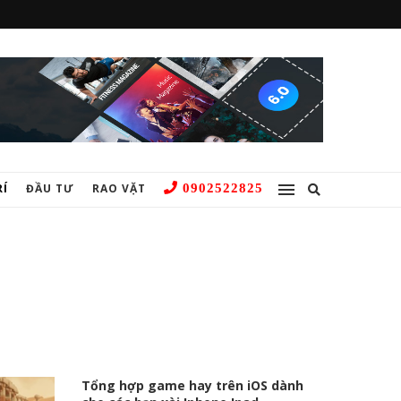
RÍ
ĐẦU TƯ
RAO VẶT
0902522825
Tổng hợp game hay trên iOS dành