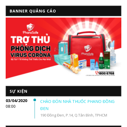
BANNER QUẢNG CÁO
SỰ KIỆN
03/04/2020
CHÀO ĐÓN NHÀ THUỐC PHANO ĐỒNG
08:00
ĐEN
190 Đồng Đen, P.14, Q.Tân Bình, TPHCM