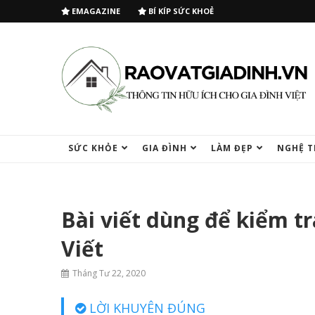
EMAGAZINE
BÍ KÍP SỨC KHOẺ
SỨC KHỎE
GIA ĐÌNH
LÀM ĐẸP
NGHỆ T
Bài viết dùng để kiểm tr
Viết
Tháng Tư 22, 2020
LỜI KHUYÊN ĐÚNG