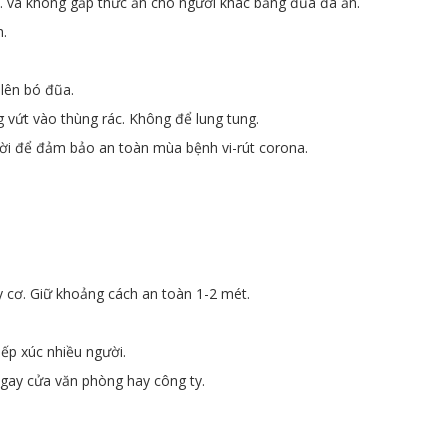
. và không gắp thức ăn cho người khác bằng đũa đã ăn.
h.
lên bó đũa.
 vứt vào thùng rác. Không để lung tung.
ười để đảm bảo an toàn mùa bệnh vi-rút corona.
uy cơ. Giữ khoảng cách an toàn 1-2 mét.
iếp xúc nhiều người.
ngay cửa văn phòng hay công ty.