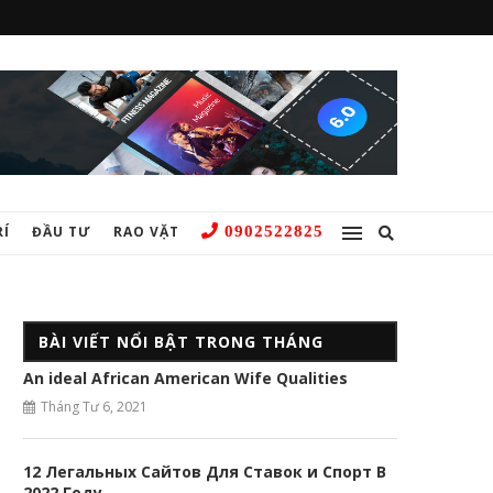
RÍ
ĐẦU TƯ
RAO VẶT
0902522825
BÀI VIẾT NỔI BẬT TRONG THÁNG
An ideal African American Wife Qualities
Tháng Tư 6, 2021
12 Легальных Сайтов Для Ставок и Спорт В
2022 Году