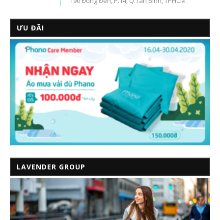
190 Đồng Đen, P.14, Q.Tân Bình, TPHCM
ƯU ĐÃI
LAVENDER GROUP