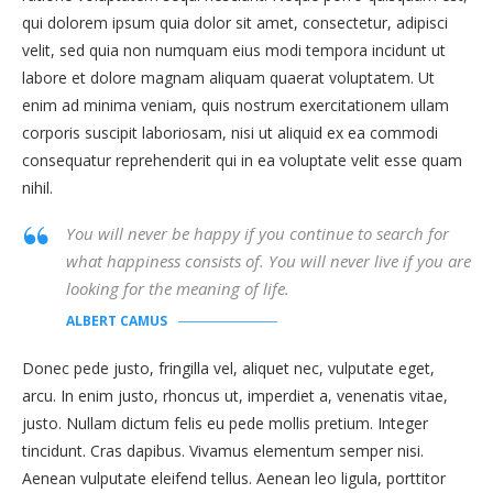
qui dolorem ipsum quia dolor sit amet, consectetur, adipisci
velit, sed quia non numquam eius modi tempora incidunt ut
labore et dolore magnam aliquam quaerat voluptatem. Ut
enim ad minima veniam, quis nostrum exercitationem ullam
corporis suscipit laboriosam, nisi ut aliquid ex ea commodi
consequatur reprehenderit qui in ea voluptate velit esse quam
nihil.
You will never be happy if you continue to search for
what happiness consists of. You will never live if you are
looking for the meaning of life.
ALBERT CAMUS
Donec pede justo, fringilla vel, aliquet nec, vulputate eget,
arcu. In enim justo, rhoncus ut, imperdiet a, venenatis vitae,
justo. Nullam dictum felis eu pede mollis pretium. Integer
tincidunt. Cras dapibus. Vivamus elementum semper nisi.
Aenean vulputate eleifend tellus. Aenean leo ligula, porttitor