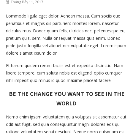
Tháng Bảy 11, 2017
Lommodo ligula eget dolor. Aenean massa. Cum sociis que
penatibus et magnis dis parturient montes lorem, nascetur
ridiculus mus. Donec quam felis, ultricies nec, pellentesque eu,
pretium quis, sem. Nulla onsequat massa quis enim. Donec
pede justo fringilla vel aliquet nec vulputate eget. Lorem ispum
dolore siamet ipsum dolor.
Et harum quidem rerum facilis est et expedita distinctio. Nam
libero tempore, cum soluta nobis est eligendi optio cumquer
nihil impedit quo minus id quod maxime placeat facere.
BE THE CHANGE YOU WANT TO SEE IN THE
WORLD
Nemo enim ipsam voluptatem quia voluptas sit aspernatur aut
odit aut fugit, sed quia consequuntur magni dolores eos qui
ratione voluptatem sequi nesciunt. Neque porro quisquam est,