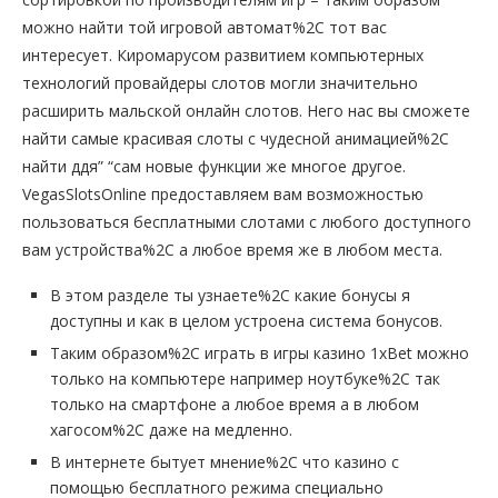
можно найти той игровой автомат%2C тот вас
интересует. Киромарусом развитием компьютерных
технологий провайдеры слотов могли значительно
расширить мальской онлайн слотов. Него нас вы сможете
найти самые красивая слоты с чудесной анимацией%2C
найти ддя” “сам новые функции же многое другое.
VegasSlotsOnline предоставляем вам возможностью
пользоваться бесплатными слотами с любого доступного
вам устройства%2C а любое время же в любом места.
В этом разделе ты узнаете%2C какие бонусы я
доступны и как в целом устроена система бонусов.
Таким образом%2C играть в игры казино 1xBet можно
только на компьютере например ноутбуке%2C так
только на смартфоне а любое время а в любом
хагосом%2C даже на медленно.
В интернете бытует мнение%2C что казино с
помощью бесплатного режима специально