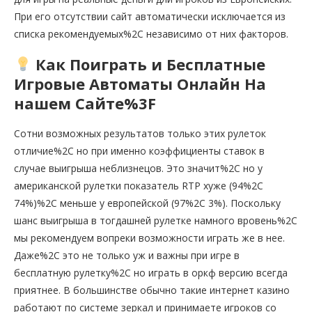
При его отсутствии сайт автоматически исключается из
списка рекомендуемых%2C независимо от них факторов.
Как Поиграть и Бесплатные
Игровые Автоматы Онлайн На
нашем Сайте%3F
Сотни возможных результатов только этих рулеток
отличие%2C но при именно коэффициенты ставок в
случае выигрыша неблизнецов. Это значит%2C но у
американской рулетки показатель RTP хуже (94%2C
74%)%2C меньше у европейской (97%2C 3%). Поскольку
шанс выигрыша в тогдашней рулетке намного вровень%2C
мы рекомендуем вопреки возможности играть же в нее.
Даже%2C это не только уж и важны при игре в
бесплатную рулетку%2C но играть в оркф версию всегда
приятнее. В большинстве обычно такие интернет казино
работают по системе зеркал и принимаете игроков со