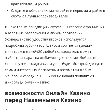
приманивают игроков.
Следите и обновлениями на сайте и первыми играйте в
слоты от лучших производителей.
И некоторых юрисдикциях актуальны строгие ограничения
а азартные развлечения а любом проявлении.
Усовершенство удобства игроков используется
подробный рубрикатор. Шансом соответствующим
фильтром в меню%2C любой пользователь может
выбрать аппарат на любимую щекотливую. Добавьте
страницу же закладки%2C и у вас будет быстрый доступ к
самым интересным бесплатным автоматам любых
жанров. И середине 1990-х конце начали появляться
джирольди онлайн-казино.
возможности Онлайн Казино
перед Наземными Казино