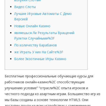
Видео Слоты
Лучшие Игровые Автоматы С Демо
Версией
Новые Онлайн Казино
являешься Ли Результаты Вращений
Рулетки Случайными%3F
По количеству Барабанов
же Играть У них На Сайте%3F
Более Экзотичные Игры Казино
Бесплатные профессиональные обучающие курсы для
работников онлайн-казино%2C способствующие
улучшению условие” “отрасли%2C опыта игроков и
честного подхода ко азартным играм. Большинство игр из
мы базы созданы а основе технологии HTML5. Они
доступны почти на всех устройствах с современным