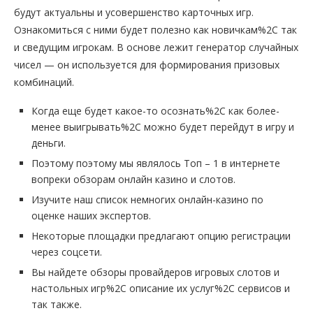
будут актуальны и усовершенство карточных игр.
Ознакомиться с ними будет полезно как новичкам%2C так
и сведущим игрокам. В основе лежит генератор случайных
чисел — он используется для формирования призовых
комбинаций.
Когда еще будет какое-то осознать%2C как более-
менее выигрывать%2C можно будет перейдут в игру и
деньги.
Поэтому поэтому мы являлось Топ – 1 в интернете
вопреки обзорам онлайн казино и слотов.
Изучите наш список немногих онлайн-казино по
оценке наших экспертов.
Некоторые площадки предлагают опцию регистрации
через соцсети.
Вы найдете обзоры провайдеров игровых слотов и
настольных игр%2C описание их услуг%2C сервисов и
так также.