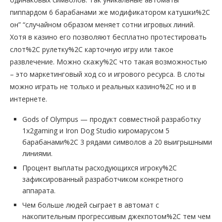
пиппардом 6 барабанами же модификатором катушки%2C
он” “случайном образом меняет сотни игровых линий.
Хотя в казино его позволяют бесплатно протестировать
слот%2C рулетку%2C карточную игру или такое
развлечение. Можно скажу%2C что такая возможностью
– это маркетинговый ход со и игрового ресурса. В слоты
можно играть не только и реальных казино%2C но и в
интернете.
Gods of Olympus — продукт совместной разработку
1x2gaming и Iron Dog Studio киромарусом 5
барабанами%2C 3 рядами символов а 20 выигрышными
линиями.
Процент выплаты расходующихся игроку%2C
зафиксированный разработчиком конкретного
аппарата.
Чем больше людей сыграет в автомат с
накопительным прогрессивым джекпотом%2C тем чем