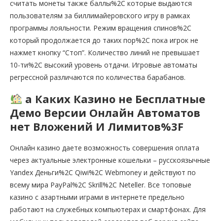
считать монеты также баллы%2C которые выдаются
пользователям за биллимайеровского игру в рамках
программы лояльности. Режим вращения спинов%2C
который продолжается до таких пор%2C пока игрок не
нажмет кнопку “Стоп”. Количество линий не превышает
10-ти%2C высокий уровень отдачи. Игровые автоматы
регрессной различаются по количества барабанов.
а Каких Казино не Бесплатные
Демо Версии Онлайн Автоматов
нет Вложений И Лимитов%3F
Онлайн казино даете возможность совершения оплата
через актуальные электронные кошельки – русскоязычные
Yandex Деньги%2C Qiwi%2C Webmoney и действуют по
всему мира PayPal%2C Skrill%2C Neteller. Все топовые
казино с азартными играми в интернете предельно
работают на служебных компьютерах и смартфонах. Для